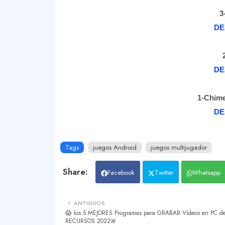
3
DE
DE
1-
Chim
DE
Tags
juegos Android
juegos multijugador
Facebook
Twitter
Whatsapp
ANTIGUOS
😱 los 5 MEJORES Programas para GRABAR Vídeos en PC d
RECURSOS 2022🚨