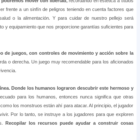
os podremos mover con libertad,
recordando en estética a títulos
frente a un sinfín de peligros teniendo en cuenta factores que
alud o la alimentación. Y para cuidar de nuestro pellejo será
o y equipamiento que nos proporcione garantías suficientes para
ipo de juegos, con controles de movimiento y acción sobre la
ierda o derecha. Un juego muy recomendable para los aficionados
ivencia.
línea. Donde los humanos lograron descubrir este hermoso y
ecuado para los humanos, entonces nunca significa que otras
 como los monstruos están ahí para atacar. Al principio, el jugador
vivir. Por lo tanto, se instruye a los jugadores para que exploren
os.
Recopilar los recursos puede ayudar a construir cosas