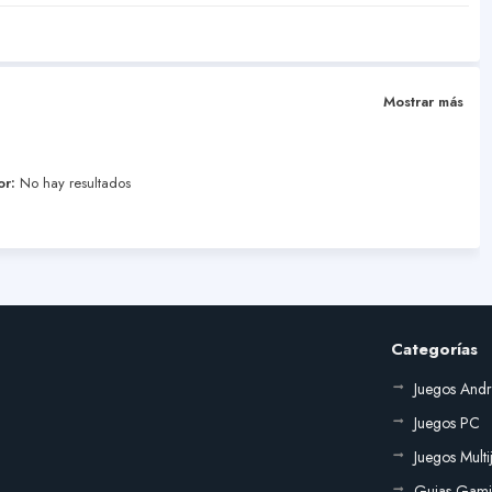
Mostrar más
or:
No hay resultados
Categorías
Juegos And
Juegos PC
Juegos Mult
Guias Gam