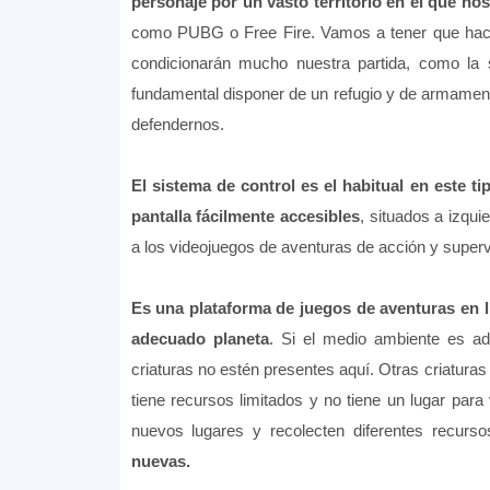
personaje por un vasto territorio en el que n
como PUBG o Free Fire. Vamos a tener que hacer 
condicionarán mucho nuestra partida, como la s
fundamental disponer de un refugio y de armament
defendernos.
El sistema de control es el habitual en este t
pantalla fácilmente accesibles
, situados a izqu
a los videojuegos de aventuras de acción y superv
Es una plataforma de juegos de aventuras en 
adecuado planeta
. Si el medio ambiente es ad
criaturas no estén presentes aquí. Otras criaturas
tiene recursos limitados y no tiene un lugar para 
nuevos lugares y recolecten diferentes recurs
nuevas.