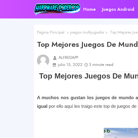
Home
Juegos Android
Página Principal
juegos multijugador
Top Mejores Jue
Top Mejores Juegos De Mund
ALFREDAPP
person
julio 15, 2022
3 minute read
Top Mejores Juegos De Mund
A muchos nos gustan los juegos de mundo ab
igual
por ello aquí les traigo este top de juegos 