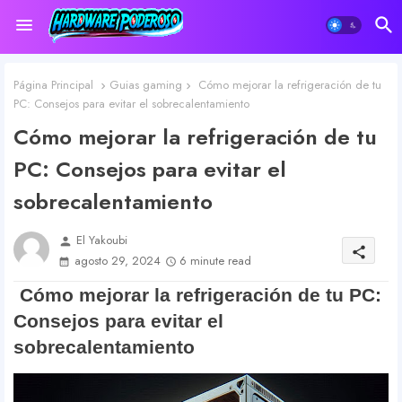
Página Principal
Guias gaming
Cómo mejorar la refrigeración de tu
PC: Consejos para evitar el sobrecalentamiento
Cómo mejorar la refrigeración de tu
PC: Consejos para evitar el
sobrecalentamiento
El Yakoubi
person
share
agosto 29, 2024
6 minute read
Cómo mejorar la refrigeración de tu PC:
Consejos para evitar el
sobrecalentamiento