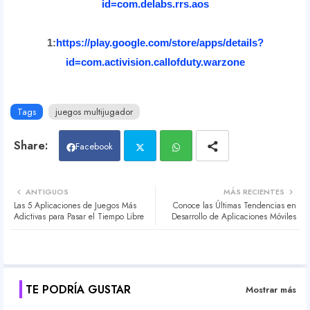
id=com.delabs.rrs.aos
1:
https://play.google.com/store/apps/details?
id=com.activision.callofduty.warzone
Tags
juegos multijugador
Facebook
Twit
Wh
ANTIGUOS
MÁS RECIENTES
Las 5 Aplicaciones de Juegos Más
Conoce las Últimas Tendencias en
ter
atsa
Adictivas para Pasar el Tiempo Libre
Desarrollo de Aplicaciones Móviles
pp
TE PODRÍA GUSTAR
Mostrar más